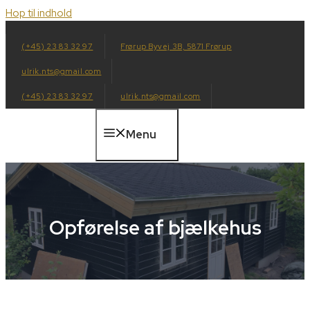
Hop til indhold
(+45) 23 83 32 97
Frørup Byvej 3B, 5871 Frørup
ulrik.nts@gmail.com
(+45) 23 83 32 97
ulrik.nts@gmail.com
Menu
Opførelse af bjælkehus